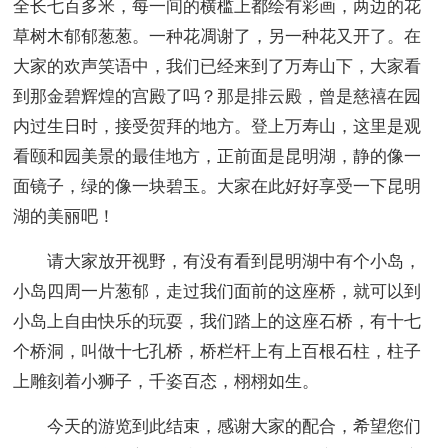
全长七百多米，每一间的横槛上都绘有彩画，两边的花
草树木郁郁葱葱。一种花凋谢了，另一种花又开了。在
大家的欢声笑语中，我们已经来到了万寿山下，大家看
到那金碧辉煌的宫殿了吗？那是排云殿，曾是慈禧在园
内过生日时，接受贺拜的地方。登上万寿山，这里是观
看颐和园美景的最佳地方，正前面是昆明湖，静的像一
面镜子，绿的像一块碧玉。大家在此好好享受一下昆明
湖的美丽吧！
请大家放开视野，有没有看到昆明湖中有个小岛，
小岛四周一片葱郁，走过我们面前的这座桥，就可以到
小岛上自由快乐的玩耍，我们踏上的这座石桥，有十七
个桥洞，叫做十七孔桥，桥栏杆上有上百根石柱，柱子
上雕刻着小狮子，千姿百态，栩栩如生。
今天的游览到此结束，感谢大家的配合，希望您们