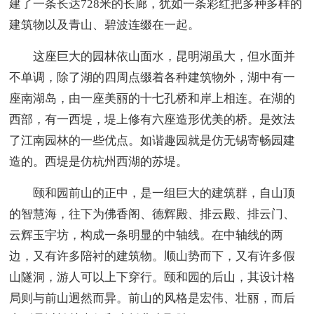
建了一条长达728米的长廊，犹如一条彩红把多种多样的
建筑物以及青山、碧波连缀在一起。
这座巨大的园林依山面水，昆明湖虽大，但水面并
不单调，除了湖的四周点缀着各种建筑物外，湖中有一
座南湖岛，由一座美丽的十七孔桥和岸上相连。在湖的
西部，有一西堤，堤上修有六座造形优美的桥。是效法
了江南园林的一些优点。如谐趣园就是仿无锡寄畅园建
造的。西堤是仿杭州西湖的苏堤。
颐和园前山的正中，是一组巨大的建筑群，自山顶
的智慧海，往下为佛香阁、德辉殿、排云殿、排云门、
云辉玉宇坊，构成一条明显的中轴线。在中轴线的两
边，又有许多陪衬的建筑物。顺山势而下，又有许多假
山隧洞，游人可以上下穿行。颐和园的后山，其设计格
局则与前山迥然而异。前山的风格是宏伟、壮丽，而后