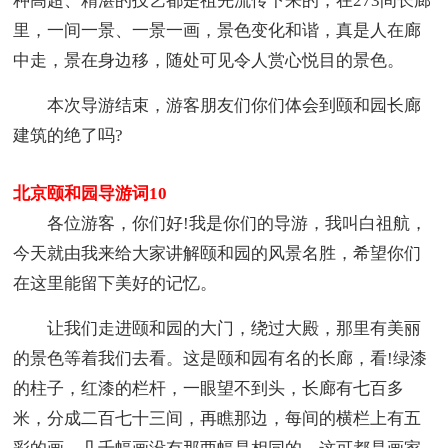
种高超、精湛的技艺都是祖先流传下来的，在273间长廊
里，一间一景、一景一画，景色变化和谐，真是人在廊
中走，景在身边移，随处可见令人赏心悦目的景色。
本次导游结束，游客朋友们你们体会到颐和园长廊
建筑的绝了吗?
北京颐和园导游词10
各位游客，你们好!我是你们的导游，我叫白祖航，
今天就由我来给大家讲解颐和园的风景名胜，希望你们
在这里能留下美好的记忆。
让我们走进颐和园的大门，绕过大殿，那里有美丽
的景色等着我们去看。这是颐和园有名的长廊，看!绿漆
的柱子，红漆的栏杆，一眼望不到头，长廊有七百多
米，分成二百七十三间，再瞧那边，每间的横栏上有五