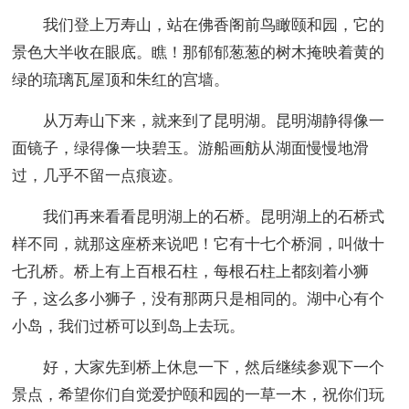
我们登上万寿山，站在佛香阁前鸟瞰颐和园，它的
景色大半收在眼底。瞧！那郁郁葱葱的树木掩映着黄的
绿的琉璃瓦屋顶和朱红的宫墙。
从万寿山下来，就来到了昆明湖。昆明湖静得像一
面镜子，绿得像一块碧玉。游船画舫从湖面慢慢地滑
过，几乎不留一点痕迹。
我们再来看看昆明湖上的石桥。昆明湖上的石桥式
样不同，就那这座桥来说吧！它有十七个桥洞，叫做十
七孔桥。桥上有上百根石柱，每根石柱上都刻着小狮
子，这么多小狮子，没有那两只是相同的。湖中心有个
小岛，我们过桥可以到岛上去玩。
好，大家先到桥上休息一下，然后继续参观下一个
景点，希望你们自觉爱护颐和园的一草一木，祝你们玩