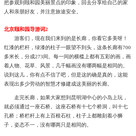
把参观到颐和园美丽景点的印象，回去分享给自己的家
人和亲朋好友，并注意旅途安全。
北京颐和园导游词2
游客们，现在我们来到的是长廊，你看它多美呀！
红漆的栏杆，绿漆的柱子一眼望不到头，这条长廊有700
多米长，分成273间。每一间的横槛上都有五彩的画，画
着人物、花草、风景，几千幅画没有哪两幅是相同的。
说到这儿，你有点不信了吧，但是这的确是真的，这能
表现出多少劳动的智慧才修建成这美丽的长廊。
走完长廊，如果大家想到昆明湖中心的小岛上玩，
就必须通过一座石桥。这座石桥有十七个桥洞，叫十七
孔桥；桥栏杆上有上百根石柱，柱子上都雕刻着小狮
子，姿态不一，没有哪两只是相同的。