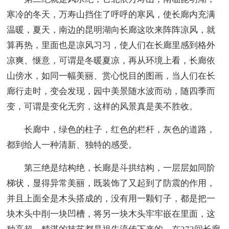
寒冷的冬天，万寿山挡住了呼呼的寒风，使长廊内充满
温暖，夏天，南边的昆明湖向长廊这吹来阵阵凉风，就
算再热，里面也是凉风习习，使人们在长廊里感到格外
凉爽、惬意，可谓是冬暖夏凉，再从环境上看，长廊依
山傍水，如同一幅美丽、赏心悦目的图画，当人们在长
廊行走时，变会发现，园中美景随水波而动，随四季而
变，可谓是变化无穷，这样的风景真是美不胜收。
长廊中，绿色的柱子，红色的栏杆，灰色的道路，
都到给人一种清新、独特的感受。
第三绝是结构绝，长廊是斗拱结构，一层层如同阶
梯状，显得异常美丽，既装饰了又起到了防震的作用，
并且上面全是木头搭成的，没有用一颗钉子，都是把一
块木头中削一块凹槽，将另一块木头牢牢嵌在里面，这