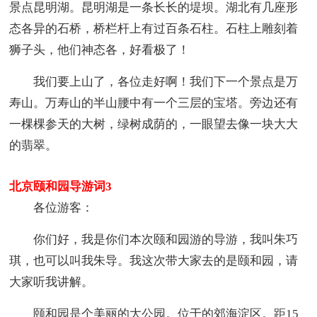
景点昆明湖。昆明湖是一条长长的堤坝。湖北有几座形
态各异的石桥，桥栏杆上有过百条石柱。石柱上雕刻着
狮子头，他们神态各，好看极了！
我们要上山了，各位走好啊！我们下一个景点是万
寿山。万寿山的半山腰中有一个三层的宝塔。旁边还有
一棵棵参天的大树，绿树成荫的，一眼望去像一块大大
的翡翠。
北京颐和园导游词3
各位游客：
你们好，我是你们本次颐和园游的导游，我叫朱巧
琪，也可以叫我朱导。我这次带大家去的是颐和园，请
大家听我讲解。
颐和园是个美丽的大公园。位于的郊海淀区。距15