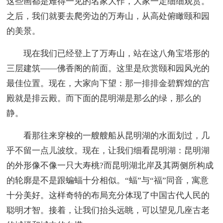
这些画都是难得一见的名家大作，大家一定细细观赏。
之后，我们就要去爬旁边的万寿山，从高处俯瞰颐和园
的美景。
现在我们已经登上了万寿山，站在这八角宝塔形的
三层建筑——佛香阁的前面。这里是欣赏颐和园风光的
最佳位置。现在，大家向下望：那一排排金碧辉煌的宫
殿就是排云殿。而下面的昆明湖是那么的绿，那么的
静。
看那往来穿梭的一艘艘船从昆明湖的水面划过，几
乎不留一点儿波纹。现在，让我们细看昆明湖：昆明湖
的外形像不像一只大寿桃?而昆明湖北岸及其两侧所构成
的轮廓是不是跟蝙蝠十分相似。“蝠”与“福”同音，寓意
十分美好。这样奇特的布局充分体现了中国古代人民的
聪明才智。接着，让我们抬头远眺，可以望见几座古老