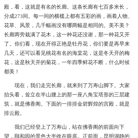
殿，看，这就是有名的长廊。这条长廊有七百多米长，
分成273间。每一间的横槛上都有五彩的画，画着人物、
花草、风景，几千幅画没有哪两幅是相同的。美不美？
长廊两旁栽满了花木，这一种花还没谢，那一种花又开
了。你们看，现在开得正艳是牡丹花，你们要是再早来
几天，还可以看见桃花有名的海棠花，这是冬天开的梅
花，这是秋天开的菊花，一年四季鲜花不断，什么时候
都美！
现在，我们走完长廊，就来到了万寿山脚下。大家
抬头看，耸立在半山腰上的那一座八角宝塔形的三层建
筑，就是佛香阁。下面的一排排金碧辉煌的宫殿，就是
排云殿。
我们已经登上了万寿山，站在佛香阁的前面向下
望，颐和园的景色大半收在眼底。正前面，昆明湖静的