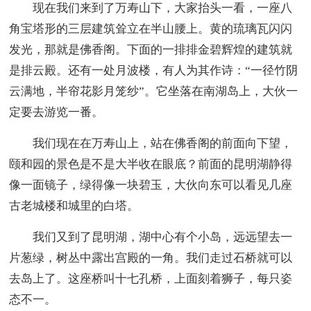
现在我们来到了万寿山下，大家抬头一看，一座八
角宝塔形的三层建筑耸立在半山腰上。黄的琉璃瓦闪闪
发光，那就是佛香阁。下面的一排排金碧辉煌的建筑就
是排云殿。还有一处月波楼，有人为其作诗：“一径竹阴
云满地，半帘花影月笼纱”。它坐落在南湖岛上，大伙一
定要去游览一番。
我们现在在万寿山上，站在佛香阁的前面向下望，
颐和园的景色是不是大半收在眼底？前面的昆明湖静得
像一面镜子，绿得像一块碧玉，大伙向东可以看见几座
古老城楼和城里的白塔。
我们又到了昆明湖，湖中心有个小岛，远远望去一
片葱绿，树丛中露出宫殿的一角。我们走过石桥就可以
去岛上了。这座桥叫十七孔桥，上面刻着狮子，每只姿
态不一。