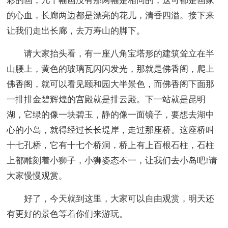
彩的画，几千幅画没有那两幅是相同的，这可都是画家
的心血，长廊两边都是漂亮的花儿，清香四溢。接下来
让我们走出长廊，去万寿山的脚下。
请大家抬头看，有一座八角宝塔形的建筑耸立在半
山腰上，黄色的玻璃瓦闪闪发光，那就是佛香阁，爬上
佛香阁，就可以看见颐和园大半景色，而佛香阁下面那
一排排金碧辉煌的宫殿就是排云殿。下一站就是昆明
湖，它绿的像一块碧玉，静的像一面镜子，要想去湖中
心的小岛，就得经过长长堤岸，走过那座桥。这座桥叫
十七孔桥，它有十七个桥洞，桥上有上百根石柱，石柱
上都雕刻着小狮子，小狮姿态不一，让我们去小岛吧!请
大家慢慢观赏。
好了，今天就到这里，大家可以自由观赏，明天还
有更好的景色等着你们来游玩。