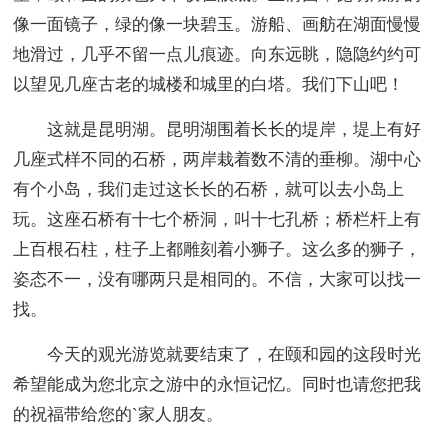
像一面镜子，绿的像一块碧玉。游船、画舫在湖面慢慢
地滑过，几乎不留一点儿痕迹。向东远眺，隐隐约约可
以望见几座古老的城楼和城里的白塔。我们下山吧！
这就是昆明湖。昆明湖围着长长的堤岸，堤上有好
几座式样不同的石桥，两岸栽着数不清的垂柳。湖中心
有个小岛，我们走过这长长的石桥，就可以去小岛上
玩。这座石桥有十七个桥洞，叫十七孔桥；桥栏杆上有
上百根石柱，柱子上都雕刻着小狮子。这么多的狮子，
姿态不一，没有哪两只是相同的。不信，大家可以找一
找。
今天的观光游览就要结束了，在颐和园的这段时光
希望能成为您北京之游中的永恒记忆。同时也请您把我
的祝福带给您的`家人朋友。