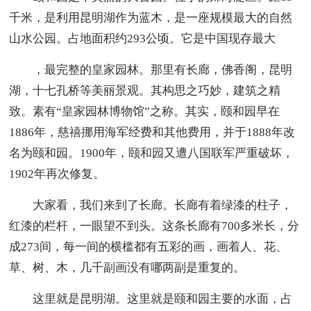
千米，是利用昆明湖作为蓝木，是一座规模最大的自然
山水公园。占地面积约293公顷。它是中国现存最大
，最完整的皇家园林。那里有长廊，佛香阁，昆明
湖，十七孔桥等美丽景观。其构思之巧妙，建筑之精
致。素有“皇家园林博物馆”之称。其实，颐和园早在
1886年，慈禧挪用海军经费和其他费用，并于1888年改
名为颐和园。1900年，颐和园又遭八国联军严重破坏，
1902年再次修复。
大家看，我们来到了长廊。长廊有着绿漆的柱子，
红漆的栏杆，一眼望不到头。这条长廊有700多米长，分
成273间，每一间的横槛都有五彩的画，画着人、花、
草、树、木，几千副画没有哪两副是重复的。
这里就是昆明湖。这里就是颐和园主要的水面，占