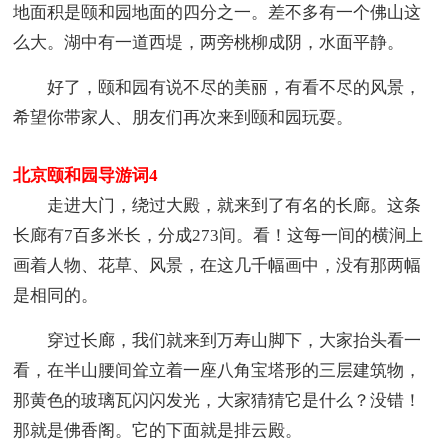
地面积是颐和园地面的四分之一。差不多有一个佛山这
么大。湖中有一道西堤，两旁桃柳成阴，水面平静。
好了，颐和园有说不尽的美丽，有看不尽的风景，
希望你带家人、朋友们再次来到颐和园玩耍。
北京颐和园导游词4
走进大门，绕过大殿，就来到了有名的长廊。这条
长廊有7百多米长，分成273间。看！这每一间的横涧上
画着人物、花草、风景，在这几千幅画中，没有那两幅
是相同的。
穿过长廊，我们就来到万寿山脚下，大家抬头看一
看，在半山腰间耸立着一座八角宝塔形的三层建筑物，
那黄色的玻璃瓦闪闪发光，大家猜猜它是什么？没错！
那就是佛香阁。它的下面就是排云殿。