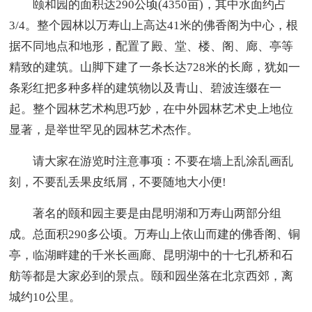
颐和园的面积达290公顷(4350亩)，其中水面约占
3/4。整个园林以万寿山上高达41米的佛香阁为中心，根
据不同地点和地形，配置了殿、堂、楼、阁、廊、亭等
精致的建筑。山脚下建了一条长达728米的长廊，犹如一
条彩红把多种多样的建筑物以及青山、碧波连缀在一
起。整个园林艺术构思巧妙，在中外园林艺术史上地位
显著，是举世罕见的园林艺术杰作。
请大家在游览时注意事项：不要在墙上乱涂乱画乱
刻，不要乱丢果皮纸屑，不要随地大小便!
著名的颐和园主要是由昆明湖和万寿山两部分组
成。总面积290多公顷。万寿山上依山而建的佛香阁、铜
亭，临湖畔建的千米长画廊、昆明湖中的十七孔桥和石
舫等都是大家必到的景点。颐和园坐落在北京西郊，离
城约10公里。