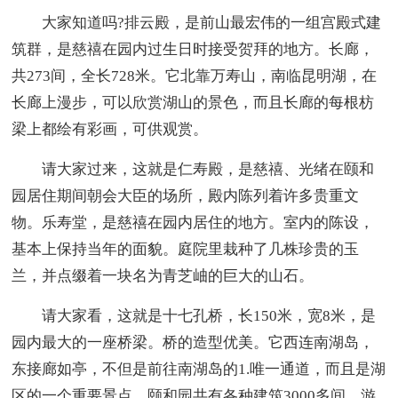
大家知道吗?排云殿，是前山最宏伟的一组宫殿式建
筑群，是慈禧在园内过生日时接受贺拜的地方。长廊，
共273间，全长728米。它北靠万寿山，南临昆明湖，在
长廊上漫步，可以欣赏湖山的景色，而且长廊的每根枋
梁上都绘有彩画，可供观赏。
请大家过来，这就是仁寿殿，是慈禧、光绪在颐和
园居住期间朝会大臣的场所，殿内陈列着许多贵重文
物。乐寿堂，是慈禧在园内居住的地方。室内的陈设，
基本上保持当年的面貌。庭院里栽种了几株珍贵的玉
兰，并点缀着一块名为青芝岫的巨大的山石。
请大家看，这就是十七孔桥，长150米，宽8米，是
园内最大的一座桥梁。桥的造型优美。它西连南湖岛，
东接廊如亭，不但是前往南湖岛的1.唯一通道，而且是湖
区的一个重要景点。颐和园共有各种建筑3000多间，游