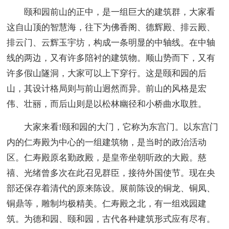
颐和园前山的正中，是一组巨大的建筑群，大家看
这自山顶的智慧海，往下为佛香阁、德辉殿、排云殿、
排云门、云辉玉宇坊，构成一条明显的中轴线。在中轴
线的两边，又有许多陪衬的建筑物。顺山势而下，又有
许多假山隧洞，大家可以上下穿行。这是颐和园的后
山，其设计格局则与前山迥然而异。前山的风格是宏
伟、壮丽，而后山则是以松林幽径和小桥曲水取胜。
大家来看!颐和园的大门，它称为东宫门。以东宫门
内的仁寿殿为中心的一组建筑物，是当时的政治活动
区。仁寿殿原名勤政殿，是皇帝坐朝听政的大殿。慈
禧、光绪曾多次在此召见群臣，接待外国使节。现在央
部还保存着清代的原来陈设。展前陈设的铜龙、铜凤、
铜鼎等，雕制均极精美。仁寿殿之北，有一组戏园建
筑。为德和园、颐和园，古代各种建筑形式应有尽有。