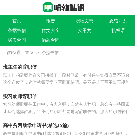
首页
报告
职场文书
总结计划
条据书信
作文大全
实用文
祝福语
买卖合同
借款合同
>
当前位置：
首页
条据书信
班主任的辞职信
班主任的辞职信在公司拼搏了一段时间后，有时候会觉得自己不适合
这个岗位了，这时就需要学习写辞职信吧。是不是苦于写不出正规的
辞职信呢？以下是小编精心整理的班主任的辞职信，仅...
实习幼师辞职信
实习幼师辞职信工作中，有人入职，自然有人辞职，总会有一些因素
让我们选择辞职，当我们辞职时都要是写辞职信的。那么辞职信有什
么格式呢？下面是小编帮大家整理的实习幼师辞职信，仅供...
高中贫困助学申请书(精选15篇)
高中贫困助学申请书(精选15篇)现今社会公众的追求意识不断提升，