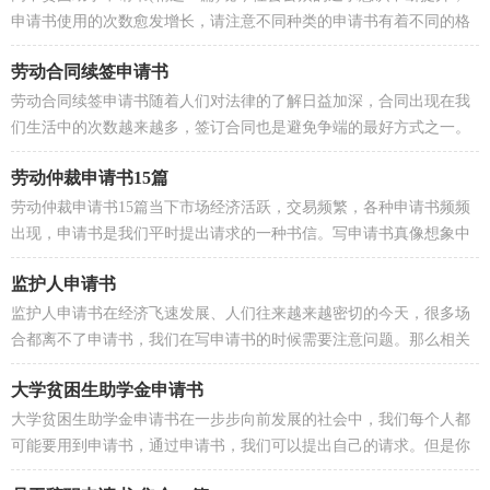
申请书使用的次数愈发增长，请注意不同种类的申请书有着不同的格
式。一起来参考申请书是怎么写的吧，下面是小编帮...
劳动合同续签申请书
劳动合同续签申请书随着人们对法律的了解日益加深，合同出现在我
们生活中的次数越来越多，签订合同也是避免争端的最好方式之一。
那么大家知道正规的合同书怎么写吗？以下是小编帮...
劳动仲裁申请书15篇
劳动仲裁申请书15篇当下市场经济活跃，交易频繁，各种申请书频频
出现，申请书是我们平时提出请求的一种书信。写申请书真像想象中
那么难吗？以下是小编为大家整理的劳动仲裁申请书，仅...
监护人申请书
监护人申请书在经济飞速发展、人们往来越来越密切的今天，很多场
合都离不了申请书，我们在写申请书的时候需要注意问题。那么相关
的申请书到底怎么写呢？下面是小编帮大家整理的监...
大学贫困生助学金申请书
大学贫困生助学金申请书在一步步向前发展的社会中，我们每个人都
可能要用到申请书，通过申请书，我们可以提出自己的请求。但是你
知道怎样才能写的好吗？下面是小编收集整理的大学贫...