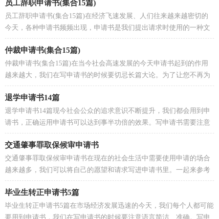
员工辞职申请书(集合15篇)
员工辞职申请书(集合15篇)在经济飞速发展、人们往来越来越密切的
今天，各种申请书频频出现，申请书是我们提出请求时使用的一种文
书。大家知道申请书的格式吗？以下是小编为大家收...
仲裁申请书(集合15篇)
仲裁申请书(集合15篇)在当今社会高速发展的今天申请书起到的作用
越来越大，我们在写申请书的时候要切忌长篇大论。为了让您不再为
写申请书头疼，下面是小编帮大家整理的仲裁申请...
退学申请书14篇
退学申请书14篇现今社会公众的追求意识不断提升，我们都会用到申
请书，正确运用申请书可以达到事半功倍的效果。写申请书需要注意
哪些问题呢？以下是小编为大家收集的退学申请书，欢...
交通肇事罪取保候审申请书
交通肇事罪取保候审申请书在现在的社会生活中需要使用申请的场合
越来越多，我们可以将自己的愿望和请求写进申请书里。一起来参考
申请书是怎么写的吧，以下是小编收集整理的交通...
毕业生转正申请书5篇
毕业生转正申请书5篇在市场经济发展迅速的今天，我们每个人都可能
要用到申请书，我们在写申请书的时候要注意语言简洁、准确。写申