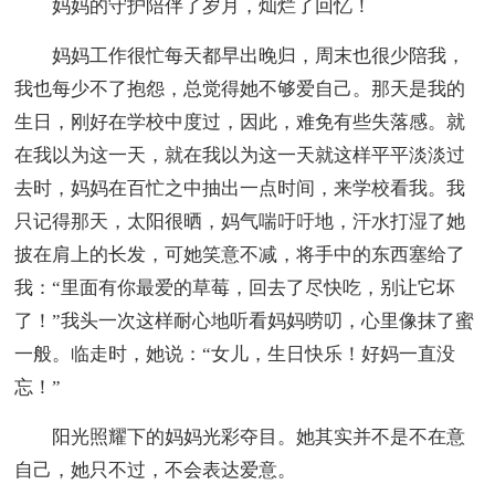
妈妈的守护陪伴了岁月，灿烂了回忆！
妈妈工作很忙每天都早出晚归，周末也很少陪我，
我也每少不了抱怨，总觉得她不够爱自己。那天是我的
生日，刚好在学校中度过，因此，难免有些失落感。就
在我以为这一天，就在我以为这一天就这样平平淡淡过
去时，妈妈在百忙之中抽出一点时间，来学校看我。我
只记得那天，太阳很晒，妈气喘吁吁地，汗水打湿了她
披在肩上的长发，可她笑意不减，将手中的东西塞给了
我：“里面有你最爱的草莓，回去了尽快吃，别让它坏
了！”我头一次这样耐心地听看妈妈唠叨，心里像抹了蜜
一般。临走时，她说：“女儿，生日快乐！好妈一直没
忘！”
阳光照耀下的妈妈光彩夺目。她其实并不是不在意
自己，她只不过，不会表达爱意。