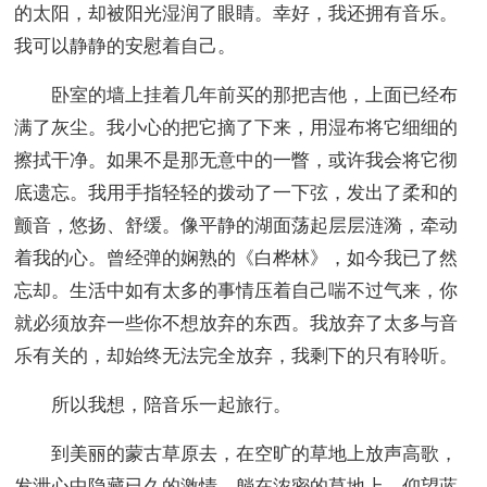
的太阳，却被阳光湿润了眼睛。幸好，我还拥有音乐。
我可以静静的安慰着自己。
卧室的墙上挂着几年前买的那把吉他，上面已经布
满了灰尘。我小心的把它摘了下来，用湿布将它细细的
擦拭干净。如果不是那无意中的一瞥，或许我会将它彻
底遗忘。我用手指轻轻的拨动了一下弦，发出了柔和的
颤音，悠扬、舒缓。像平静的湖面荡起层层涟漪，牵动
着我的心。曾经弹的娴熟的《白桦林》，如今我已了然
忘却。生活中如有太多的事情压着自己喘不过气来，你
就必须放弃一些你不想放弃的东西。我放弃了太多与音
乐有关的，却始终无法完全放弃，我剩下的只有聆听。
所以我想，陪音乐一起旅行。
到美丽的蒙古草原去，在空旷的草地上放声高歌，
发泄心中隐藏已久的激情。躺在浓密的草地上，仰望蓝