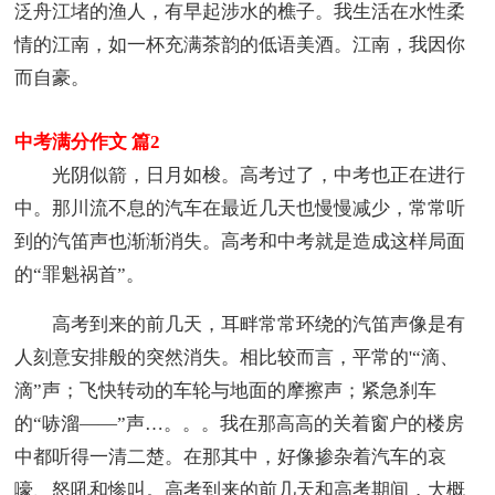
泛舟江堵的渔人，有早起涉水的樵子。我生活在水性柔
情的江南，如一杯充满茶韵的低语美酒。江南，我因你
而自豪。
中考满分作文 篇2
光阴似箭，日月如梭。高考过了，中考也正在进行
中。那川流不息的汽车在最近几天也慢慢减少，常常听
到的汽笛声也渐渐消失。高考和中考就是造成这样局面
的“罪魁祸首”。
高考到来的前几天，耳畔常常环绕的汽笛声像是有
人刻意安排般的突然消失。相比较而言，平常的'“滴、
滴”声；飞快转动的车轮与地面的摩擦声；紧急刹车
的“哧溜——”声…。。。我在那高高的关着窗户的楼房
中都听得一清二楚。在那其中，好像掺杂着汽车的哀
嚎、怒吼和惨叫。高考到来的前几天和高考期间，大概