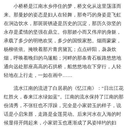
小桥桥是江南水乡停住的梦，桥文化从这里荡漾而
来。那曼妙的姿态是妇人在轻舞，那奇巧的身姿是飞虹
在涧边饮水，那斑斑锈迹是历史的沉淀，那历久弥坚的
永存是柔情的坚强在鼎立。你那娇小而又伟岸的身躯，
承载了多少的明艳欢笑，多少的国恨家愁。烟雨蒙蒙，
杨柳依依。掩映着那片青房黛瓦；点点碎阳，袅袅炊
烟，呼唤着晚归的乌篷船；河畔的那条青石板路悠悠地
通向远处那座高高的石拱桥，船悠悠地在下穿行，人轻
轻地在上行走，一如在画中……
流水江南的流进了白居易的《忆江南》：“日出江花
红胜火，春来江水绿如蓝”。江南的流水保持了江南的那
份清秀，不张狂也不浮躁，完全是小家碧玉的样子，说
话是小启朱唇，走路是金莲晃动。后来河水在入海的时
候显得开阔起来，小家碧玉也逐渐成了风姿绰约的妇