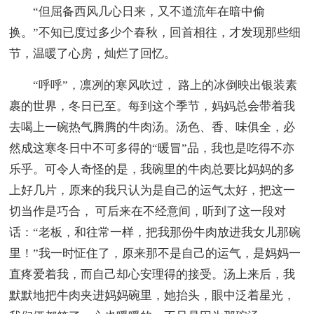
“但屈备西风几心日来，又不道流年在暗中偷
换。”不知已度过多少个春秋，回首相往，才发现那些细
节，温暖了心房，灿烂了回忆。
“呼呼”，凛冽的寒风吹过， 路上的冰倒映出银装素
裹的世界，冬日已至。每到这个季节，妈妈总会带着我
去喝上一碗热气腾腾的牛肉汤。汤色、香、味俱全，必
然成这寒冬日中不可多得的“暖冒”品，我也是吃得不亦
乐乎。可令人奇怪的是，我碗里的牛肉总要比妈妈的多
上好几片，原来的我只认为是自己的运气太好，把这一
切当作是巧合， 可后来在不经意间，听到了这一段对
话：“老板，和往常一样，把我那份牛肉放进我女儿那碗
里！”我一时怔住了，原来那不是自己的运气，是妈妈一
直疼爱着我，而自己却心安理得的接受。汤上来后，我
默默地把牛肉夹进妈妈碗里，她抬头，眼中泛着星光，