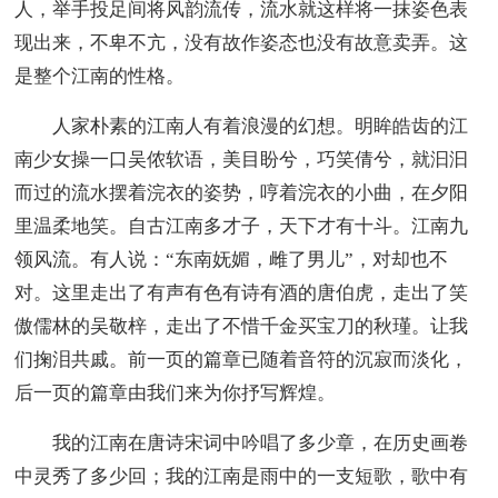
人，举手投足间将风韵流传，流水就这样将一抹姿色表
现出来，不卑不亢，没有故作姿态也没有故意卖弄。这
是整个江南的性格。
人家朴素的江南人有着浪漫的幻想。明眸皓齿的江
南少女操一口吴侬软语，美目盼兮，巧笑倩兮，就汩汩
而过的流水摆着浣衣的姿势，哼着浣衣的小曲，在夕阳
里温柔地笑。自古江南多才子，天下才有十斗。江南九
领风流。有人说：“东南妩媚，雌了男儿”，对却也不
对。这里走出了有声有色有诗有酒的唐伯虎，走出了笑
傲儒林的吴敬梓，走出了不惜千金买宝刀的秋瑾。让我
们掬泪共戚。前一页的篇章已随着音符的沉寂而淡化，
后一页的篇章由我们来为你抒写辉煌。
我的江南在唐诗宋词中吟唱了多少章，在历史画卷
中灵秀了多少回；我的江南是雨中的一支短歌，歌中有