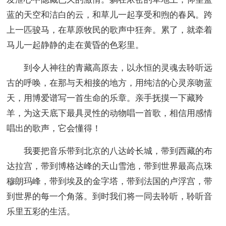
蓝的天空和洁白的云，和草儿一起享受和煦的春风。跨
上一匹骏马，在草原牧民的歌声中狂奔。累了，就牵着
马儿一起静静的走在黄昏的色彩里。
到令人神往的青藏高原去，以永恒的灵魂去聆听远
古的呼唤，在那与天相接的地方，用纯洁的心灵亲吻蓝
天，用博爱谱写一首生命的乐章。亲手抚摸一下藏羚
羊，为这天底下最具灵性的动物唱一首歌，相信用感情
唱出的歌声，它会懂得！
我要把音乐带到北京的八达岭长城，带到西藏的布
达拉宫，带到博格达峰的天山雪池，带到世界最高点珠
穆朗玛峰，带到埃及的金字塔，带到法国的卢浮宫，带
到世界的每一个角落。到时我们将一同去聆听，聆听音
乐里五彩的生活。