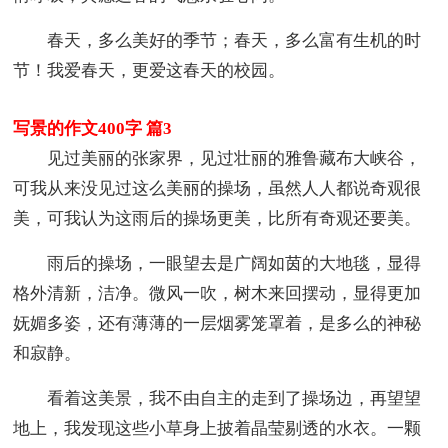
春天，多么美好的季节；春天，多么富有生机的时
节！我爱春天，更爱这春天的校园。
写景的作文400字 篇3
见过美丽的张家界，见过壮丽的雅鲁藏布大峡谷，
可我从来没见过这么美丽的操场，虽然人人都说奇观很
美，可我认为这雨后的操场更美，比所有奇观还要美。
雨后的操场，一眼望去是广阔如茵的大地毯，显得
格外清新，洁净。微风一吹，树木来回摆动，显得更加
妩媚多姿，还有薄薄的一层烟雾笼罩着，是多么的神秘
和寂静。
看着这美景，我不由自主的走到了操场边，再望望
地上，我发现这些小草身上披着晶莹剔透的水衣。一颗