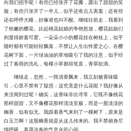
向我们招手呢！有些已经张开了花瓣，露出了甜甜的笑
脸；有些只张开了一半儿，似乎还有点儿害羞；还有些
还在呼呼大睡，好像谁也叫不醒。继续往前走，我看到
了粉嫩的樱花。比起桃花姑娘的争艳怒放，樱花姑娘们
则显得娇羞可爱。一朵朵小小的樱花挂在树枝上，似乎
随时都有可能轻轻飘落，不禁让人生出怜爱之心。在樱
花树下面，一片绿油油的草地吸引了我的注意，似乎经
过了春雨的洗礼，每棵小草都得笔直，青翠欲滴。
继续走，忽然，一阵清香飘来，我立刻被香味吸
引，心里不禁有了疑惑：这究竟是什么花呢？我好像从
来没闻到过呢！确实，这香味非比寻常，它既不像桃花
那样甜甜，又不像樱花那样清淡至极，而是一股淡淡的
幽香，似有似无。我跟着香气来到了一棵树下，原来是
白玉兰啊！这股幽香就是从这儿传来的。我不禁俯身尽
情呼吸，真愿这春的气息永驻心间。