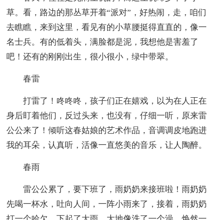
草。看，路边的那丛草开着“派对”，好热闹，走，咱们
去瞧瞧，来到这里，看见有的小草腰挺得直直的，像一
名士兵。有的低着头，满脸都是泥，我想他是害羞了
吧！还有的刚刚出生，很小很小，绿中带翠。
春雷
打雷了！咚咚咚，孩子们正在嬉戏，以为在人正在
身后盯着他们，反过头来，也没有，仔细一听，原来雷
公公来了！倾听这春姑娘的艺术作品，音调调皮地跑进
我的耳朵，认真听，活像一直悠美的音乐，让人陶醉。
春雨
雷公公累了，要下班了，雨奶奶来接班啦！雨奶奶
先喝一杯水，吐向人间，一阵小雨来了，接着，雨奶奶
打一个哈欠，下起了大雨。大地像洗了一个澡。焕然一