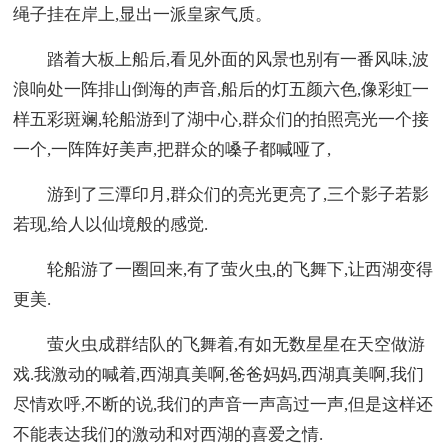
绳子挂在岸上,显出一派皇家气质。
踏着大板上船后,看见外面的风景也别有一番风味,波
浪响处一阵排山倒海的声音,船后的灯五颜六色,像彩虹一
样五彩斑斓,轮船游到了湖中心,群众们的拍照亮光一个接
一个,一阵阵好美声,把群众的嗓子都喊哑了,
游到了三潭印月,群众们的亮光更亮了,三个影子若影
若现,给人以仙境般的感觉.
轮船游了一圈回来,有了萤火虫,的飞舞下,让西湖变得
更美.
萤火虫成群结队的飞舞着,有如无数星星在天空做游
戏.我激动的喊着,西湖真美啊,爸爸妈妈,西湖真美啊,我们
尽情欢呼,不断的说,我们的声音一声高过一声,但是这样还
不能表达我们的激动和对西湖的喜爱之情.