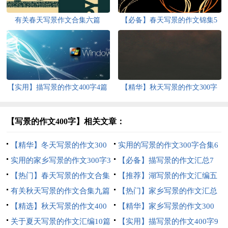
有关春天写景作文合集六篇
【必备】春天写景的作文锦集5
篇
【实用】描写景的作文400字4篇
【精华】秋天写景的作文300字
四篇
【写景的作文400字】相关文章：
【精华】冬天写景的作文300
实用的写景的作文300字合集6
字6篇
实用的家乡写景的作文300字3
篇
【必备】描写景的作文汇总7
篇
【热门】春天写景的作文合集
篇
【推荐】湖写景的作文汇编五
5篇
有关秋天写景的作文合集九篇
篇
【热门】家乡写景的作文汇总
【精选】秋天写景的作文400
10篇
【精华】家乡写景的作文300
字合集九篇
关于夏天写景的作文汇编10篇
字3篇
【实用】描写景的作文400字9