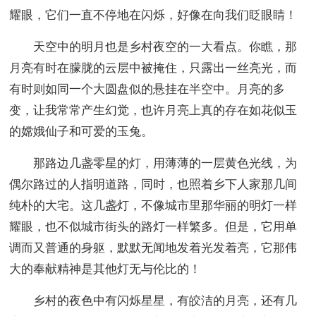
耀眼，它们一直不停地在闪烁，好像在向我们眨眼睛！
天空中的明月也是乡村夜空的一大看点。你瞧，那
月亮有时在朦胧的云层中被掩住，只露出一丝亮光，而
有时则如同一个大圆盘似的悬挂在半空中。月亮的多
变，让我常常产生幻觉，也许月亮上真的存在如花似玉
的嫦娥仙子和可爱的玉兔。
那路边几盏零星的灯，用薄薄的一层黄色光线，为
偶尔路过的人指明道路，同时，也照着乡下人家那几间
纯朴的大宅。这几盏灯，不像城市里那华丽的明灯一样
耀眼，也不似城市街头的路灯一样繁多。但是，它用单
调而又普通的身躯，默默无闻地发着光发着亮，它那伟
大的奉献精神是其他灯无与伦比的！
乡村的夜色中有闪烁星星，有皎洁的月亮，还有几