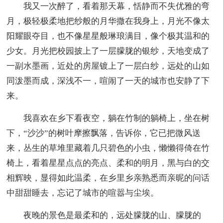
我又一次醉了，看着那天幕，恬静而不失优雅的弯
月，极轻极柔地把纱般的月华撒在我身上，月光不像太
阳耀眼夺目，也不像星星般琳琅满目，像个极其温和的
少女。月光把校园披上了一层朦胧的银纱，天地变成了
一副水墨画，近处的房屋镀上了一层白纱，远处的山如
同泼墨而成，深浅不一，喧闹了一天的城市也安静了下
来。
我喜欢在乡下看夜空，躺在竹制的躺椅上，坐在树
下，“沙沙”的树叶摩擦飘落，告诉你，它已把微风送
来，丛生的草堆里藏着几只碧色的小虫，懒懒得倚在竹
椅上，看着星星点点的亮点、柔和的明月，黑与白的交
相辉映，显得如此温柔，在乡里乡亲熟悉而亲昵的问话
中甜甜睡去，忘记了城市的喧嚣与尘埃。
夜晚的景色是最柔和的，远处朦胧的山、朦胧的