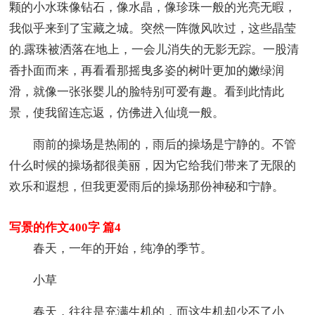
颗的小水珠像钻石，像水晶，像珍珠一般的光亮无暇，
我似乎来到了宝藏之城。突然一阵微风吹过，这些晶莹
的.露珠被洒落在地上，一会儿消失的无影无踪。一股清
香扑面而来，再看看那摇曳多姿的树叶更加的嫩绿润
滑，就像一张张婴儿的脸特别可爱有趣。看到此情此
景，使我留连忘返，仿佛进入仙境一般。
雨前的操场是热闹的，雨后的操场是宁静的。不管
什么时候的操场都很美丽，因为它给我们带来了无限的
欢乐和遐想，但我更爱雨后的操场那份神秘和宁静。
写景的作文400字 篇4
春天，一年的开始，纯净的季节。
小草
春天，往往是充满生机的，而这生机却少不了小