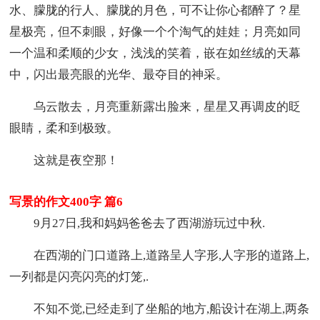
水、朦胧的行人、朦胧的月色，可不让你心都醉了？星
星极亮，但不刺眼，好像一个个淘气的娃娃；月亮如同
一个温和柔顺的少女，浅浅的笑着，嵌在如丝绒的天幕
中，闪出最亮眼的光华、最夺目的神采。
乌云散去，月亮重新露出脸来，星星又再调皮的眨
眼睛，柔和到极致。
这就是夜空那！
写景的作文400字 篇6
9月27日,我和妈妈爸爸去了西湖游玩过中秋.
在西湖的门口道路上,道路呈人字形,人字形的道路上,
一列都是闪亮闪亮的灯笼,.
不知不觉,已经走到了坐船的地方,船设计在湖上,两条