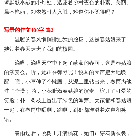
盏默默奉献的小灯处，透露着乡村夜色的朴素、美丽。
虽不艳丽，却依然引人入胜，难道你不觉得吗？
写景的作文400字 篇2
温暖的春风悄悄拂过我的脸庞，这是春姑娘来了，
她带着春天走进了我们的校园。
滴嗒，滴嗒天空中下起了蒙蒙的春雨，这是春姑娘
的演奏会。听，她正在弹琴呢！悦耳的琴声把大地唤
醒。噗，小草伸了个懒腰，从泥土里钻出来，春雨为他
洗了个澡；啪，小花听着春姑娘的演奏，绽开了可爱的
笑脸；扑，树枝上冒出了绿色的嫩芽。大家都和春姑娘
一起，在春雨中唱啊，跳啊，到处都洋溢着欢声和笑
语。
春雨过后，桃树上开满桃花，她们正穿着新衣裳，