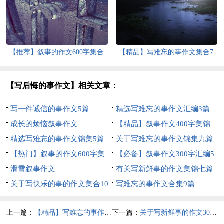
篇
【推荐】叙事的作文600字集合
【精品】写难忘的事作文集合7
五篇
篇
【写后悔的事作文】相关文章：
写一件诚信的事作文5篇
精选写难忘的事作文汇编3篇
成长的烦恼叙事作文
【精品】叙事作文400字集锦
精选写难忘的事作文锦集5篇
10篇
关于写难忘的事作文锦集九篇
【热门】叙事的作文600字集
【必备】叙事作文300字汇编5
锦八篇
滑雪叙事作文
篇
有关写新鲜事的作文集锦七篇
关于写快乐的事的作文集合10
写难忘的事作文合集9篇
篇
上一篇：
【精品】写难忘的事作文集锦6篇
下一篇：
关于写新鲜事的作文300字三篇