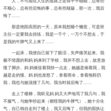
人，不可能在人生的道路上走得平平稳稳，总有些
不顺心，总有些后悔的事，总有些颠簸，那一次，我后
悔了……
那是艳阳高照的一天，原本我想睡个懒觉，可是班
主任一定要我去排练，我是一千个，一万个不想去，于
是我的牛脾气又上来了……
一起床，我便自己留下了眼泪，失声痛哭起来。我
极不情愿的和妈 妈来到了学校，我并不想上去，故意放
慢了脚步。妈 妈催促着我快一点走，她越是催着我，我
越是走的慢。妈 妈也发怒了，拿着雨伞，拿着拖鞋扔
我，我也与她顶撞了几句。我当时就后悔了……
走上了楼梯，我听见妈 妈又大声地骂了我几句，我
不服气，与她争吵起来（都怪我的牛脾气），她十分生
气，自己独自走到了楼上，我又后悔了，但我的固执让