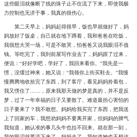
这些眼泪就像断了线的珠子止不住流了下来，即使我极
力控制也无济于事，我真的很伤心。
第二天早上，妈妈起得很早，饭也早就做好了，妈
妈放好了饭桌，自己就在地下蹲着，我和爸爸在吃饭，
我很想大哭一场，可是不敢哭，怕爸爸又说我眼泪不值
钱。等吃完了，我到前屋写作业去了，妈妈跟了过来，
便说：“好好学吧，学好了，我回来看你。”我先是一
愣，没缓过神来，她又说：“我领你上街买鞋去。”我慢
慢腾腾地收拾完了东西，到了客厅，看见妈妈拎着包，
我又愣住了……，原来我那天做的梦是真的，并不是反
梦，过了一年幸福的日子又要散了。难道最担心害怕的
日子要来了？我不敢想。妈妈给我买完了东西，把我送
上了回家的车，我想劝妈妈不要离开家，但妈妈的脾气
我知道，她认准的事几头牛也拉不回来。就在那一刻，
我的眼泪就要流下来了，妈妈走了，我知道她也不想这