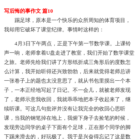
写后悔的事作文 篇10
踢足球，原本是一个快乐的众所周知的体育项目，
我却用它破坏了课堂纪律。事情时这样的：
4月3日下午两点，正是下午第一节数学课。上课铃
声一响，老师拿着U盘走进了教室，我们开始了数学课堂
之旅。老师先给我们讲了方形纸折成三角形后的度数怎
么计算，我开始听得还兴致勃勃，后来就觉得老师总讲
一张卷子上的题也太没意思了，就从书包里摸出一个本
子，一本正经地写起了日记。不一会儿，就被老师发现
了，老师示意我收回，我就乖乖地把本子收起来了，继
续听课。可这几句批评并没有让我完全的收回心思听
课，当我的钢笔掉在地上，我俯下身子去捡笔的时候，
发现旁边同学的桌子下面有个足球，正在那个同学的脚
下踢来滑去的，好玩极了。我于是兴奋得忘记了这是数