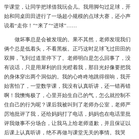
学课堂，让同学把球借我玩会儿。我用脚勾过足球，开
始和同桌田田进行了一场超小规模的点球大赛，还小声
说着“走你！”“来了”“进球”……
做坏事总是会被发现的。果不其然，老师发现我们
俩个总是低着头，不看黑板。正巧这时足球飞过田田的
双脚，飞到过道里停下了。老师明白是怎么回事了，没
有说话，只是用犀利的目光瞪着我，那目光好像要把我
的身体穿出两个洞似的。我的心咚咚地跳得很响，我开
始害怕了，一堂数学课，我没有认真听讲，还一错再错
啊！我懊悔极了，心里开始生自己的气，怎么就控制不
住自己的行为呢？课后我被叫到了老师办公室，老师严
厉地批评了我，还给妈妈打了电话，妈妈也在电话里批
评我做事不分场合，让我马上给老师道歉，并且保证以
后课上认真听讲，绝不再做与课堂无关的事情。我哭