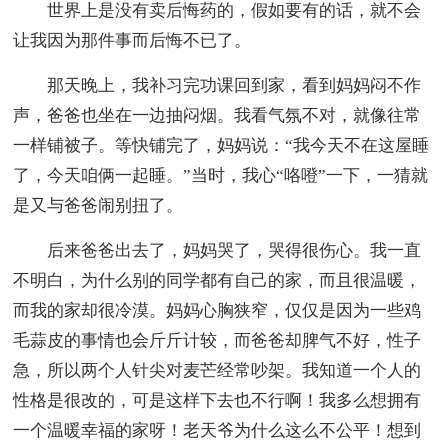
世界上是没有卖后悔药的，假如要有的话，就不会
让我因为那件事而后悔不已了。
那天晚上，我补习完功课回到家，看到妈妈闷不作
声，爸爸也坐在一边抽闷烟。我看气氛不对，就像往常
一样铺被子。等快铺完了，妈妈说：“我今天不在这屋睡
了，今天咱俩一起睡。”当时，我心“咯噔”一下，一猜就
是又与爸爸闹别扭了。
后来爸爸出去了，妈妈哭了，哭得很伤心。我一直
不明白，为什么别的同学都有自己的家，而且很温暖，
而我的家却很冷漠。妈妈心胸狭窄，仅仅是因为一些鸡
毛蒜皮的事情也会斤斤计较，而爸爸却脾气不好，性子
急，所以两个人针尖对麦芒经常吵架。我知道一个人的
性格是很改的，可是这样下去也不行啊！我多么想拥有
一个温暖幸福的家呀！老天爷为什么这么不公平！想到