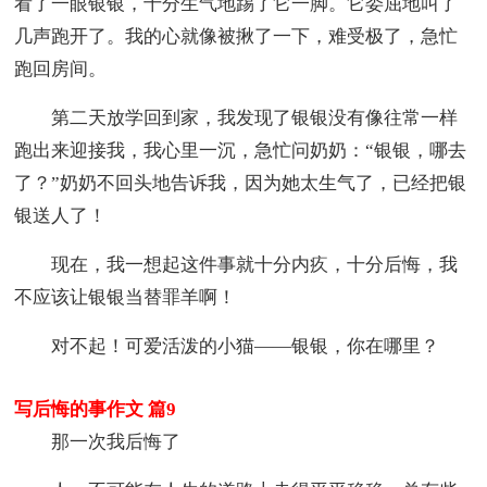
看了一眼银银，十分生气地踢了它一脚。它委屈地叫了
几声跑开了。我的心就像被揪了一下，难受极了，急忙
跑回房间。
第二天放学回到家，我发现了银银没有像往常一样
跑出来迎接我，我心里一沉，急忙问奶奶：“银银，哪去
了？”奶奶不回头地告诉我，因为她太生气了，已经把银
银送人了！
现在，我一想起这件事就十分内疚，十分后悔，我
不应该让银银当替罪羊啊！
对不起！可爱活泼的小猫——银银，你在哪里？
写后悔的事作文 篇9
那一次我后悔了