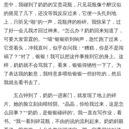
意中，我碰到了奶奶的宝贵花瓶，只见花瓶像个醉汉似
的摇晃了几下，还没等我反应过来，它便一头扎到地
上，只听见“啪”的一声，花瓶摔的粉碎。我惊呆了，过
了好一会儿我才回过神来。“怎么办？奶奶回来知道了，
可要大发雷霆的。”“喵”银银听到响声，急忙跑了过来，
它歪着头，冲我直叫，似乎在问我：“糟糕，你是不是闯
祸了？”对了，银银！我可以把这件事推到它的身上。这
样，奶奶就不会骂我了。看来，银银得牺牲一下了。为
了表达我的歉意，我特意多喂给银银一些好吃的，然后
我就去看书去了。
五点钟到了，奶奶一进家门，就发现了地上的碎
片。她的脸立刻由晴转阴。“晶晶，你给我过来，这是怎
么回事？”“奶奶，是银银碰碎的'。我一直在写作业，看
书。”我一看到碎花瓶，不由的说的流利起来。奶奶斜眼