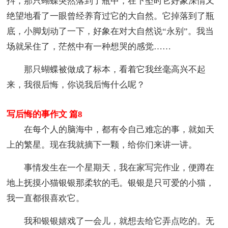
抖，那只蝴蝶突然落到了瓶中，在下坠时它好象深情又
绝望地看了一眼曾经养育过它的大自然。它掉落到了瓶
底，小脚划动了一下，好象在对大自然说“永别”。我当
场就呆住了，茫然中有一种想哭的感觉……
那只蝴蝶被做成了标本，看着它我丝毫高兴不起
来，我很后悔，你说我后悔什么呢？
写后悔的事作文 篇8
在每个人的脑海中，都有令自己难忘的事，就如天
上的繁星。现在我就摘下一颗，给你们来讲一讲。
事情发生在一个星期天，我在家写完作业，便蹲在
地上抚摸小猫银银那柔软的毛。银银是只可爱的小猫，
我一直都很喜欢它。
我和银银嬉戏了一会儿，就想去给它弄点吃的。无