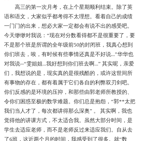
高三的第一次月考，在上个星期顺利结束。除了英
语和语文，大家似乎都考得不太理想。看着自己的成绩
一门门的出来，想必大家一定都会有说不出的感受吧。
今天缈缈对我说：“现在对分数看得都不是很重要了，要
不是那个班是所谓的全年级前50的封闭班，我真心想到
你们班去，唉，有时候有些事情还真是不好说...”华华也
对我说--“雯姐姐...我好想到你们班去啊...” 其实呢，亲爱
们，我想说的是，现实真的是很残酷的，或许这世间所
有事物的存在，都有着属于它们各自的利弊双刃剑吧。
你们反感的是环境的压抑，和那些由郭老师所教授的、
令你们困惑至极的数学难题。你们总是抱怨，“郭**太把
我们当人才了，每次都讲得那么深奥” 。 其实啊，我也
觉得他的讲课方式，不太适合我。虽然大部分时间，是
学生去适应老师，而不是老师反过来适应我们。自从去
了6班，这近两个月的时间，我感受到了很多。就“数