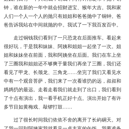
钟，谁在新的一年中就会招财进宝、猴年大吉。我和家
人们一个人一个人的抛只有姐姐和爸爸抛中了铜钟。爸
爸告诉我站在中间就抛的中。我试了一下我百发百中。
走过铜钱我们看到了一只恐龙在后面推车。看起来
很好玩，于是我和妹妹、阿姨和姐姐一起坐了一次。姐
姐和妹妹坐在前面，我和阿姨坐在后面。我们在车上坐
了三圈我和姐姐还不够爽于量我们再坐了三圈，我们还
看见了甲龙、长颈龙、三角龙……坐完了我们又看见水
中有一个观音菩萨，我们来了一次看谁扔的远，叔叔和
媽媽扔的最远。走着走着我们就走到了出口，我们看到
了十点有演出，我一看手机正好十点。演出开始了有许
多节目如黄梅戏、敲锣打鼓……
过了很长时间我们依依不舍的离开了长屿硐天。对
了我一回到阿姨家我就看见一桌丰富的午饭，我要准备