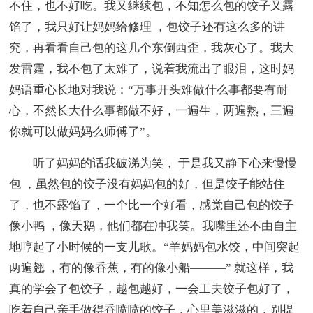
不住，也不好吃。我又继续包，不知怎么包的饺子又露
馅了，我只好让妈妈给修理 ，包饺子还有这么多的讲
究，再看看自己包的这几个东倒西歪，我灰心了。我大
发雷霆，我不包了太难了，说着我流出了眼泪，这时妈
妈语重心长地对我说：“万事开头难做什么事都要有耐
心，不然长大什么事都做不好，一遍生，两遍熟，三遍
你就可以做妈妈么师傅了”。
听了妈妈的话我破涕为笑， 于是我又静下心来慢慢
包 ，虽然包的饺子没有妈妈包的好，但是饺子能站住
了，也不露馅了，一个比一个好看，感觉自己包的饺子
像小鸭 ，像天鹅，他们都在冲我笑。我嘴里还不由自主
地哼起了小时候的一支儿歌。“羊妈妈包水饺，中间突起
两遍翘 ，有的像香蕉，有的像小船———” 就这样，我
真的学会了包饺子，越包越好，一会工夫饺子包好了，
吃着自己亲手做得香喷喷的饺子，心里美滋滋的，别提