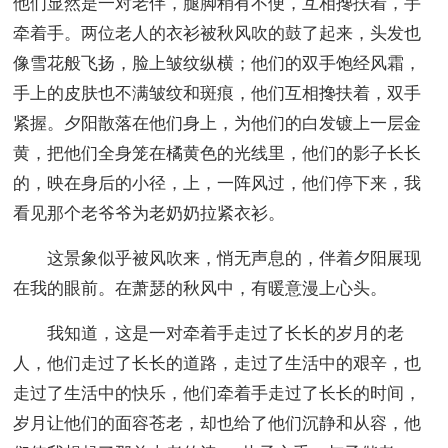
他们显然是一对老伴，腿脚稍有不便，互相搀扶着，手
牵着手。两位老人的衣衫被秋风吹的鼓了起来，头发也
像雪花般飞扬，脸上皱纹纵横；他们的双手饱经风霜，
手上的皮肤也不满皱纹和斑痕，他们互相搀扶着，双手
紧握。夕阳散落在他们身上，为他们的白发镀上一层金
黄，把他们全身笼在橘黄色的光线里，他们的影子长长
的，映在身后的小径，上，一阵风过，他们停下来，我
看见那个老爷爷为老奶奶拉紧衣衫。
这景象似乎被风吹来，悄无声息的，伴着夕阳展现
在我的眼前。在萧瑟的秋风中，有暖意漫上心头。
我知道，这是一对牵着手走过了长长的岁月的老
人，他们走过了长长的道路，走过了生活中的艰辛，也
走过了生活中的快乐，他们牵着手走过了长长的时间，
岁月让他们的面容苍老，却也给了他们沉静和从容，他