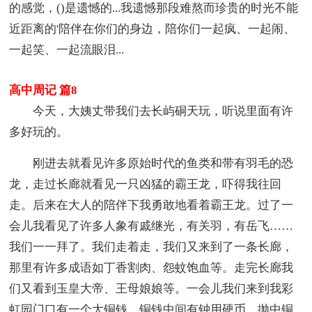
的感觉，()是遗憾的...我遗憾那段难熬而珍贵的时光不能
近距离的'陪伴在你们的身边，陪你们一起疯、一起闹、
一起笑、一起流眼泪...
高中周记 篇8
今天，大姨丈带我们去长屿硐天玩，听说里面有许
多好玩的。
刚进去就看见许多原始时代的鱼类和带有羽毛的恐
龙，走过长廊就看见一只凶猛的霸王龙，吓得我往回
走。后来在大人的陪伴下我勇敢地看着霸王龙。过了一
会儿我看见了许多人象有戚继光，有关羽，有岳飞……
我们一一拜了。我们走着走，我们又来到了一条长廊，
那里有许多成语如丁香割肉、怨蚊饱血等。走完长廊我
们又看到玉皇大帝、王母娘娘等。一会儿我们来到我彩
虹园门口有一个大铜钱，铜钱中间有钟用硬币，抛中铜