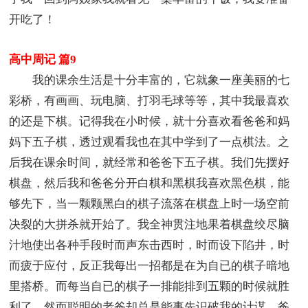
开吃了！
高中周记 篇9
我的课余生活是十分丰富的，它就象一座美丽的七
彩桥，有画画、玩电脑、打羽毛球等等，其中我最喜欢
的还是下棋。记得我在小时候，就十分喜欢看爸爸和妈
妈下五子棋，透过观看我也在其中学到了一点棋法。之
后我在课余时间，就经常和爸爸下五子棋。我们先摆好
棋盘，然后我和爸爸分开白棋和黑棋我喜欢黑色棋，能
够先下，当一颗颗黑白的棋子流落在棋盘上时一场空前
决裂的大拼杀就开始了。我全神贯注地果着棋盘绞尽脑
汁地使出各种手段时而声东击西时，时而设下陷井，时
而疲于应付，反正我每出一招都是在为自已的棋子暗地
里搭桥。而每当自已的棋子一排能排到五颗的时候就胜
利了。然而聪明的老爸却总是能事先识破我的计谋，爸