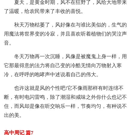
夏天，是黄金时期，风不在狂野了，风给大地带来
了温暖，给农民带来了丰收的喜悦。
秋天万物枯萎了，风好像在与谁比美似的，生气的
用魔法将世界变的冷寂，并且喜欢听着植物们的哭泣声
音。
冬天万物再一次沉睡，风像是被魔鬼上身一样，用
它那最得意的法力将自己变的冷酷无情向万物射入寒
冷，在呼呼的咆哮声中述说着自己的伟大。
也许这就是风的个性吧!它不像雨那样有时连绵不
断，有时电闪雷鸣，除了潮湿和咸味之外你什么也记不
住，而风却是像在听交响乐一样，节奏均匀，有种说不
出的美。
高中周记 篇7