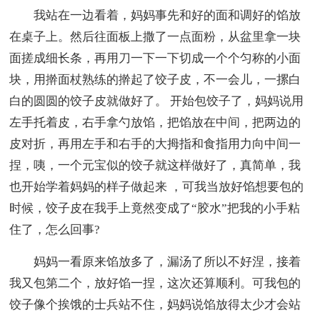
我站在一边看着，妈妈事先和好的面和调好的馅放
在桌子上。然后往面板上撒了一点面粉，从盆里拿一块
面搓成细长条，再用刀一下一下切成一个个匀称的小面
块，用擀面杖熟练的擀起了饺子皮，不一会儿，一摞白
白的圆圆的饺子皮就做好了。 开始包饺子了，妈妈说用
左手托着皮，右手拿勺放馅，把馅放在中间，把两边的
皮对折，再用左手和右手的大拇指和食指用力向中间一
捏，咦，一个元宝似的饺子就这样做好了，真简单，我
也开始学着妈妈的样子做起来 ，可我当放好馅想要包的
时候，饺子皮在我手上竟然变成了“胶水”把我的小手粘
住了，怎么回事?
妈妈一看原来馅放多了，漏汤了所以不好涅，接着
我又包第二个，放好馅一捏，这次还算顺利。可我包的
饺子像个挨饿的士兵站不住，妈妈说馅放得太少才会站