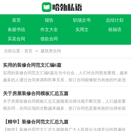
首页
报告
职场文书
总结计划
条据书信
作文大全
实用文
祝福语
买卖合同
借款合同
>
当前位置：
首页
建筑类合同
实用的装修合同范文汇编6篇
实用的装修合同范文汇编6篇在当今社会，人们对合同愈发重视，越来
越多的人通过合同来调和民事关系，签订合同能够较为有效的约束违
约行为。那么一般合同是怎么起草的呢？以下是小编...
关于房屋装修合同模板汇总五篇
关于房屋装修合同模板汇总五篇随着法律法规不断完善，人们越发重
视合同，合同出现的次数越来越多，签订合同也是最有效的法律依据
之一。相信很多朋友都对拟合同感到非常苦恼吧，下面...
【精华】装修合同范文汇总九篇
【精华】装修合同范文汇总九篇随着广大人民群众法律意识的普遍提