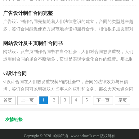
呢？下面是小编收集整理的室内设计合同经典版，希望...
广告设计制作合同完整
广告设计制作合同完整随着人们法律意识的建立，合同的类型越来越
多，签订合同能促使双方规范地承诺和履行合作。相信很多朋友都对
拟合同感到非常苦恼吧，以下是小编帮大家整理的广...
网站设计及主页制作合同书
网站设计及主页制作合同书在当今社会，人们对合同愈发重视，人们
运用到合同的场合不断增多，它也是实现专业化合作的纽带。那么制
定合同书有什么需要注意的呢？下面是小编整理的网站...
vi设计合同
vi设计合同在人们愈发重视契约的社会中，合同的法律效力与日俱
增，签订合同可以明确双方当事人的权利和义务。那么大家知道合同
的格式吗？以下是小编整理的vi设计合同，希望对大家有...
1
2
3
4
5
首页
上一页
下一页
尾页
友情链接
:
Copyright © 2026
哈勃私语
www.habotalk.com 版权所有