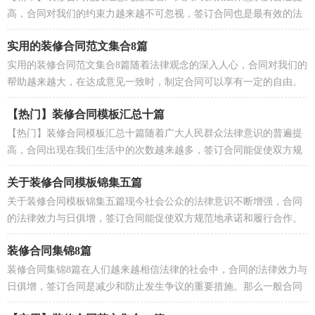
高，合同对我们的约束力越来越不可忽视，签订合同也是最有效的法
律依据之一。那么合同书的格式，你掌握了吗？以下是...
实用的装修合同范文集合8篇
实用的装修合同范文集合8篇随着法律观念的深入人心，合同对我们的
帮助越来越大，在达成意见一致时，制定合同可以享有一定的自由。
那么正式、规范的合同是什么样的呢？下面是小编为...
【热门】装修合同模板汇总十篇
【热门】装修合同模板汇总十篇随着广大人民群众法律意识的普遍提
高，合同出现在我们生活中的次数越来越多，签订合同能促使双方规
范地承诺和履行合作。那么制定合同书有什么需要...
关于装修合同模板锦集五篇
关于装修合同模板锦集五篇现今社会公众的法律意识不断增强，合同
的法律效力与日俱增，签订合同能促使双方规范地承诺和履行合作。
那么大家知道合法的合同书怎么写吗？下面是小编帮...
装修合同集锦8篇
装修合同集锦8篇在人们越来越相信法律的社会中，合同的法律效力与
日俱增，签订合同是减少和防止发生争议的重要措施。那么一般合同
是怎么起草的呢？下面是小编收集整理的装修合同8...