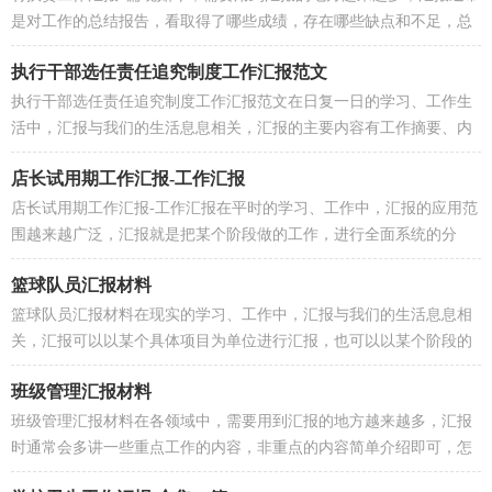
是对工作的总结报告，看取得了哪些成绩，存在哪些缺点和不足，总
结了哪些经验，不过，你会写汇报吗？以下是小编精心整理的...
执行干部选任责任追究制度工作汇报范文
执行干部选任责任追究制度工作汇报范文在日复一日的学习、工作生
活中，汇报与我们的生活息息相关，汇报的主要内容有工作摘要、内
容、花费时间、对应任务、完成情况、总结等，为了...
店长试用期工作汇报-工作汇报
店长试用期工作汇报-工作汇报在平时的学习、工作中，汇报的应用范
围越来越广泛，汇报就是把某个阶段做的工作，进行全面系统的分
析、研究后报告给上级领导，是不是有很多人都曾经或...
篮球队员汇报材料
篮球队员汇报材料在现实的学习、工作中，汇报与我们的生活息息相
关，汇报可以以某个具体项目为单位进行汇报，也可以以某个阶段的
工作为单位进行汇报，大家知道正式的汇报怎么写吗？下...
班级管理汇报材料
班级管理汇报材料在各领域中，需要用到汇报的地方越来越多，汇报
时通常会多讲一些重点工作的内容，非重点的内容简单介绍即可，怎
样写汇报才能避免踩雷呢？下面是小编为大家收集的班级...