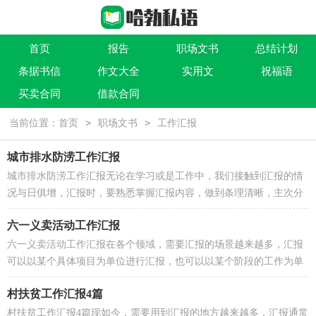
首页
报告
职场文书
总结计划
条据书信
作文大全
实用文
祝福语
买卖合同
借款合同
>
>
当前位置：
首页
职场文书
工作汇报
城市排水防涝工作汇报
城市排水防涝工作汇报无论在学习或是工作中，我们接触到汇报的情
况与日俱增，汇报时，要熟悉掌握汇报内容，做到条理清晰，主次分
明，每次提笔要写汇报的时候都毫无头绪？以下是小编为大家...
六一义卖活动工作汇报
六一义卖活动工作汇报在各个领域，需要汇报的场景越来越多，汇报
可以以某个具体项目为单位进行汇报，也可以以某个阶段的工作为单
位进行汇报，为了帮助大家更好的完成汇报，以下是小编...
村扶贫工作汇报4篇
村扶贫工作汇报4篇现如今，需要用到汇报的地方越来越多，汇报通常